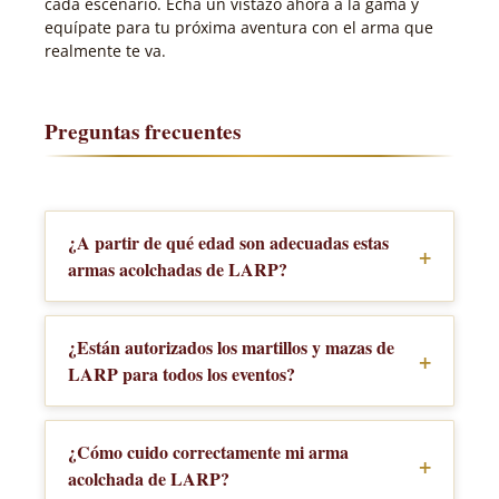
cada escenario. Echa un vistazo ahora a la gama y
equípate para tu próxima aventura con el arma que
realmente te va.
Preguntas frecuentes
¿A partir de qué edad son adecuadas estas
+
armas acolchadas de LARP?
El Torvek (35 cm) está diseñado
especialmente para niños y, gracias a su
¿Están autorizados los martillos y mazas de
+
reducido peso, también es seguro de
LARP para todos los eventos?
manejar para los jugadores más jóvenes.
Para los adultos, todos los demás modelos
La autorización depende del reglamento
son adecuados desde el primer evento de
del organizador. En principio, las armas de
¿Cómo cuido correctamente mi arma
+
LARP. La edad concreta depende del
espuma de PU con superficie blanda y
acolchada de LARP?
desarrollo físico; en caso de duda, el
punta de Kevlar cumplen los requisitos